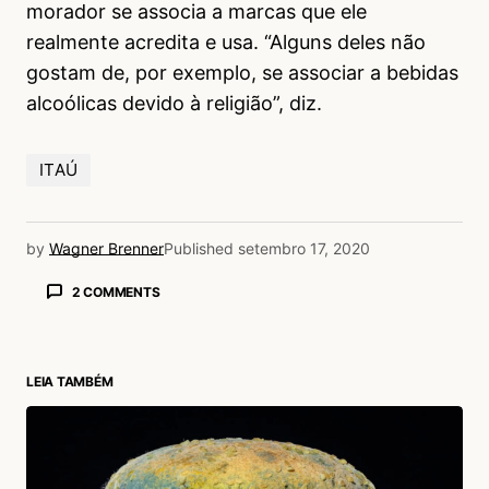
morador se associa a marcas que ele
realmente acredita e usa. “Alguns deles não
gostam de, por exemplo, se associar a bebidas
alcoólicas devido à religião”, diz.
ITAÚ
by
Wagner Brenner
Published
setembro 17, 2020
2 COMMENTS
Pedro Cesario
16/04/2021 às 8:27 AM
Sou da zona norte quero trazer este projeto
LEIA TAMBÉM
para minha comunidade moro perto de alguns
shoppings e metrô trem etc…
Acesse para responder