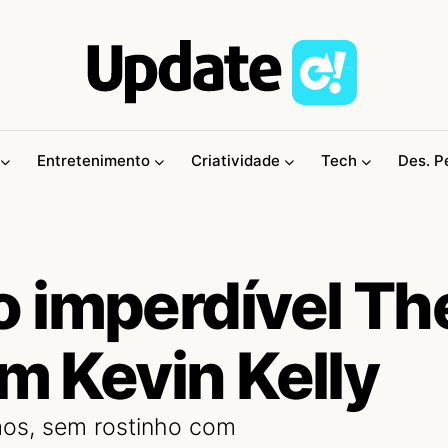
Entretenimento
Criatividade
Tech
Des. P
 imperdível Th
om Kevin Kelly
mos, sem rostinho com