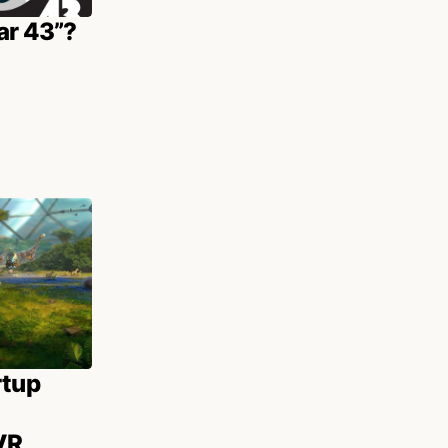
ar 43”?
rtup
VR