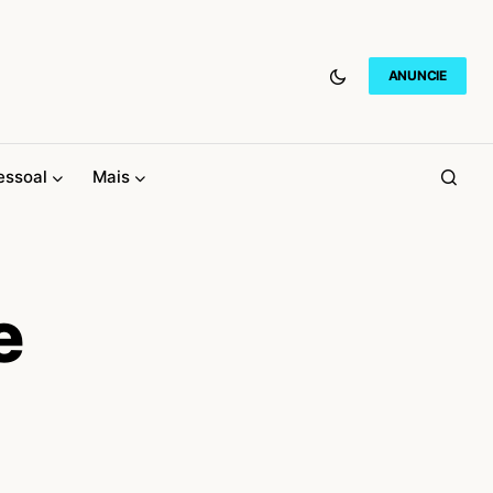
ANUNCIE
essoal
Mais
e