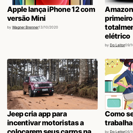
Apple lança iPhone 12 com
Amazon 
versão Mini
primeiro
totalme
by
Wagner Brenner
13/10/2020
elétrico
by
Do Leitor
09/
Jeep cria app para
Como se
incentivar motoristas a
trabalh
colocarem seus carros na
by
Do Leitor
06/