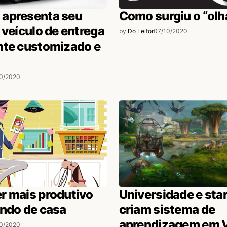
apresenta seu
Como surgiu o “olh
 veículo de entrega
by
Do Leitor
07/10/2020
nte customizado e
10/2020
r mais produtivo
Universidade e sta
ando de casa
criam sistema de
aprendizagem em 
10/2020