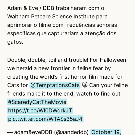
Adam & Eve / DDB trabalharam com o
Waltham Petcare Science Institute para
aprimorar o filme com frequências sonoras
específicas que capturariam a atenção dos
gatos.
Double, double, toil and trouble! For Halloween
we herald a new frontier in feline fear by
creating the world’s first horror film made for
Cats for
@TemptationsCats
🙀 Can your feline
friends make it to the end, watch to find out
#ScaredyCatTheMovie
https://t.co/WI0DWdrkJT
pic.twitter.com/WTASs35aJ4
— adam&eveDDB (@aandeddb)
October 19,