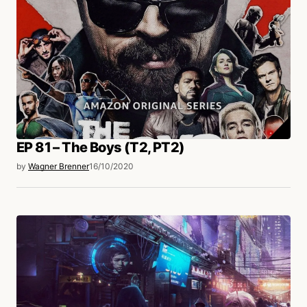
EP 81 – The Boys (T2, PT2)
by
Wagner Brenner
16/10/2020