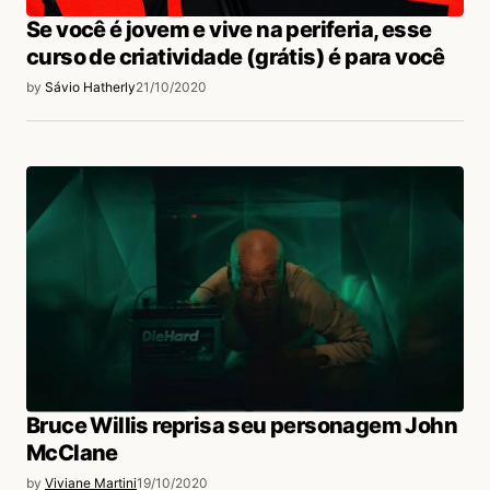
Se você é jovem e vive na periferia, esse
curso de criatividade (grátis) é para você
by
Sávio Hatherly
21/10/2020
Bruce Willis reprisa seu personagem John
McClane
by
Viviane Martini
19/10/2020