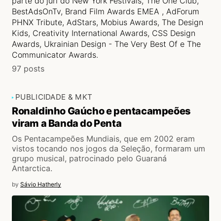
parte do júri do New York Festivals, The One Club,
BestAdsOnTv, Brand Film Awards EMEA , AdForum
PHNX Tribute, AdStars, Mobius Awards, The Design
Kids, Creativity International Awards, CSS Design
Awards, Ukrainian Design - The Very Best Of e The
Communicator Awards.
97 posts
PUBLICIDADE & MKT
Ronaldinho Gaúcho e pentacampeões
viram a Banda do Penta
Os Pentacampeões Mundiais, que em 2002 eram
vistos tocando nos jogos da Seleção, formaram um
grupo musical, patrocinado pelo Guaraná
Antarctica.
by
Sávio Hatherly