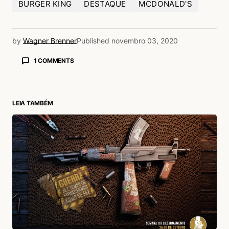
BURGER KING
DESTAQUE
MCDONALD'S
by
Wagner Brenner
Published
novembro 03, 2020
1 COMMENTS
Paulo Henrique Rosas
03/11/2020 às 12:03 PM
Aqui ao lado de casa vi uma fila enorme e achei
LEIA TAMBÉM
que era alguma parcela extra do auxílio
emergencial da Covid. A promoção fez
sucesso mas foi uma aglomeração
desnecessária, poderiam ter se preparado
melhor.
Acesse para responder