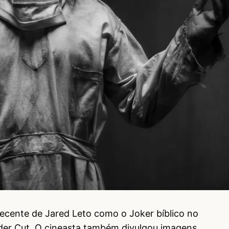
recente de Jared Leto como o Joker bíblico no
yder Cut. O cineasta também divulgou imagens