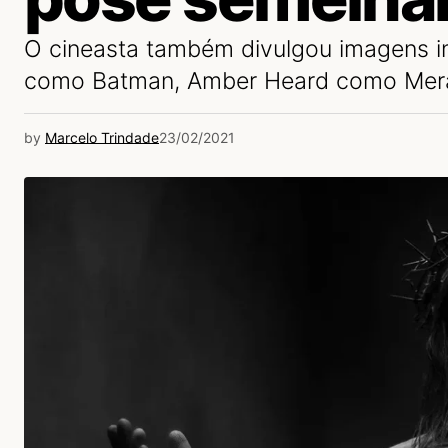
O cineasta também divulgou imagens in
como Batman, Amber Heard como Mera 
by
Marcelo Trindade
23/02/2021