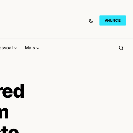
ANUNCIE
essoal
Mais
red
m
sto