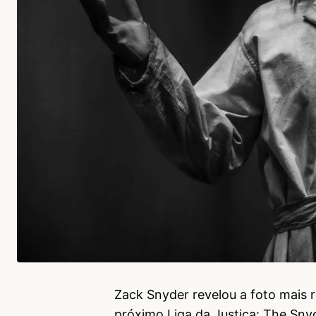
Zack Snyder revelou a foto mais 
próximo Liga da Justiça: The Sn