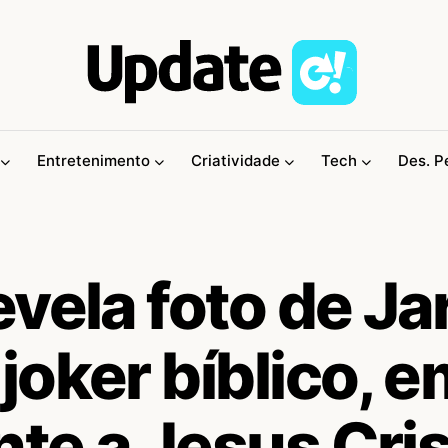
Entretenimento
Criatividade
Tech
Des. P
vela foto de Ja
oker bíblico, e
te a Jesus Cri