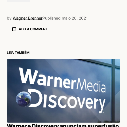
by
Wagner Brenner
Published
maio 20, 2021
ADD A COMMENT
LEIA TAMBÉM
login
Warner e Discovery anunciam superfusão