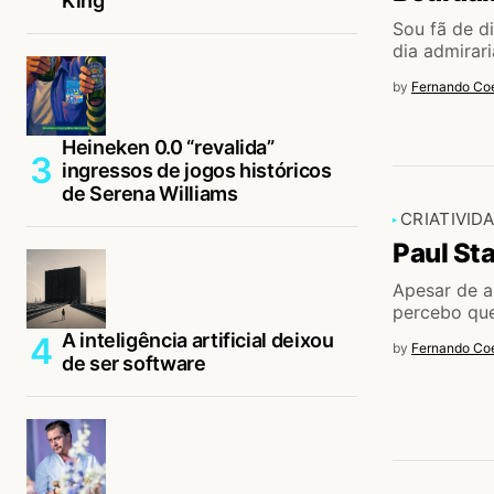
King
Sou fã de d
dia admirar
by
Fernando Coe
Heineken 0.0 “revalida”
ingressos de jogos históricos
de Serena Williams
CRIATIVID
Paul Sta
Apesar de a
percebo que
A inteligência artificial deixou
by
Fernando Coe
de ser software