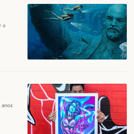
r o
s anos