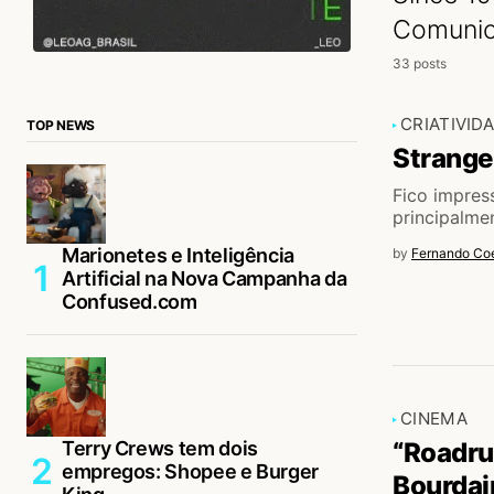
Comunic
33 posts
CRIATIVID
TOP NEWS
Strange
Fico impres
principalme
Marionetes e Inteligência
by
Fernando Coe
Artificial na Nova Campanha da
Confused.com
CINEMA
Terry Crews tem dois
“Roadru
empregos: Shopee e Burger
Bourdai