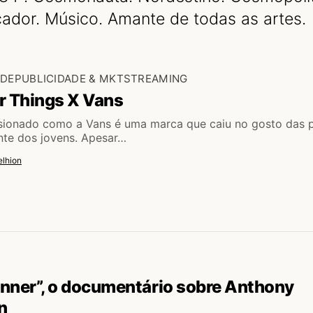
ador. Músico. Amante de todas as artes.
ADE
PUBLICIDADE & MKT
STREAMING
r Things X Vans
sionado como a Vans é uma marca que caiu no gosto das 
nte dos jovens. Apesar…
lhion
nner”, o documentário sobre Anthony
n