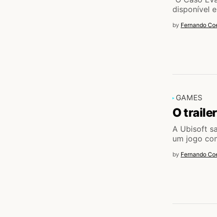
disponível 
by
Fernando Coe
GAMES
O traile
A Ubisoft s
um jogo co
by
Fernando Coe