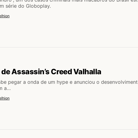
em série do Globoplay.
lhion
r de Assassin’s Creed Valhalla
abe pegar a onda de um hype e anunciou o desenvolvimen
m a…
lhion