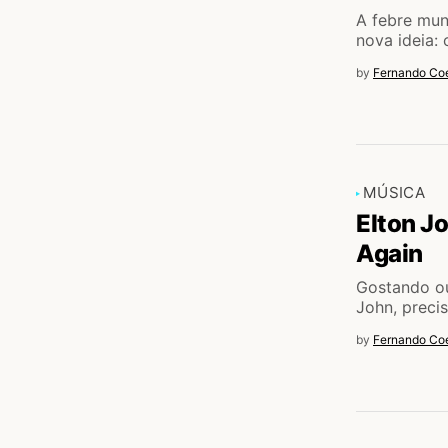
A febre mun
nova ideia: 
by
Fernando Coe
MÚSICA
Elton J
Again
Gostando ou
John, preci
by
Fernando Coe