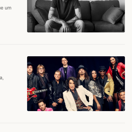
ue um
a,