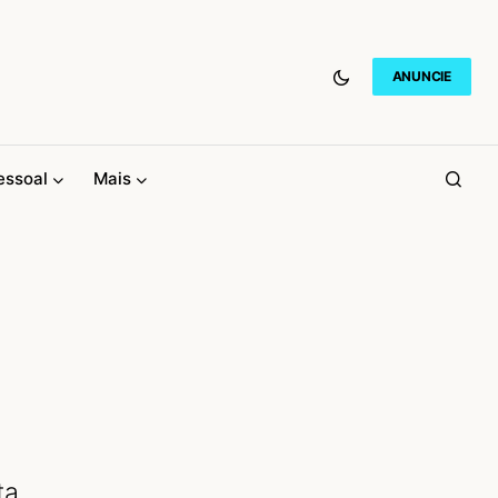
ANUNCIE
essoal
Mais
ta.