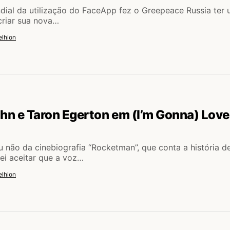
dial da utilização do FaceApp fez o Greepeace Russia ter
criar sua nova…
lhion
ohn e Taron Egerton em (I’m Gonna) Lov
 não da cinebiografia “Rocketman”, que conta a história d
sei aceitar que a voz…
lhion