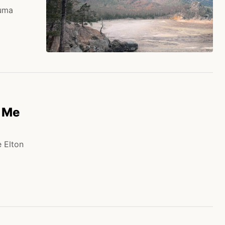
 uma
e Me
e Elton