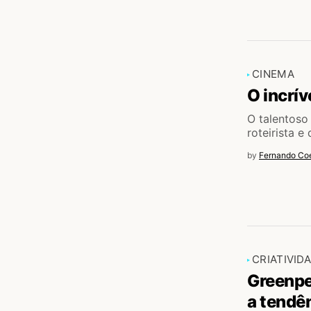
CINEMA
O incrív
O talentoso
roteirista e
by
Fernando Coe
CRIATIVID
Greenpe
a tendê