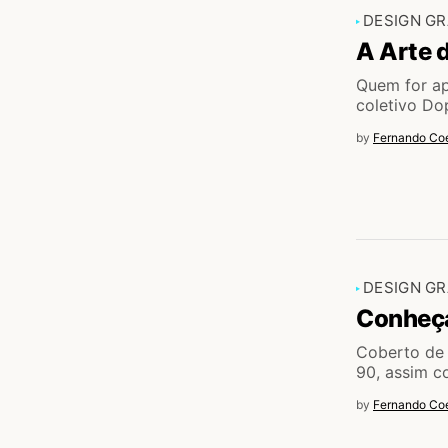
DESIGN GR
A Arte 
Quem for ap
coletivo Do
by
Fernando Coe
DESIGN GR
Conheça
Coberto de 
90, assim 
by
Fernando Coe