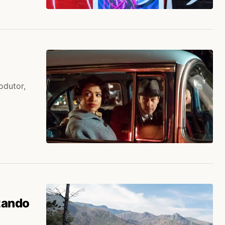
odutor,
zando