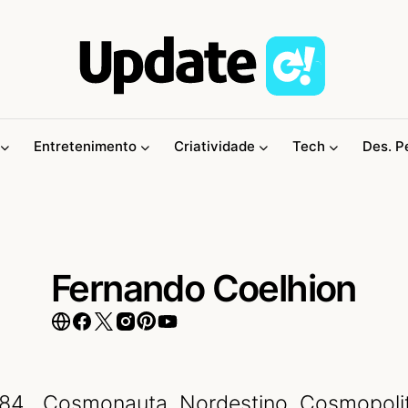
Entretenimento
Criatividade
Tech
Des. P
Fernando Coelhion
84 . Cosmonauta. Nordestino. Cosmopoli