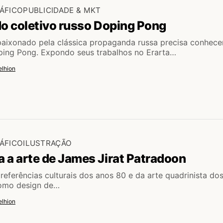
ÁFICO
PUBLICIDADE & MKT
do coletivo russo Doping Pong
aixonado pela clássica propaganda russa precisa conhece
ping Pong. Expondo seus trabalhos no Erarta…
lhion
ÁFICO
ILUSTRAÇÃO
 a arte de James Jirat Patradoon
referências culturais dos anos 80 e da arte quadrinista do
como design de…
lhion