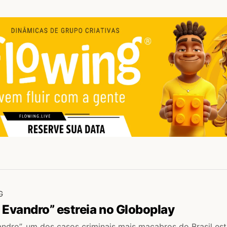
G
 Evandro” estreia no Globoplay
ndro”, um dos casos criminais mais macabros do Brasil es