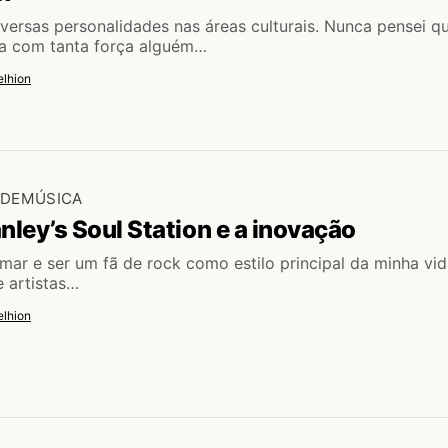
iversas personalidades nas áreas culturais. Nunca pensei q
ia com tanta força alguém…
lhion
ADE
MÚSICA
nley’s Soul Station e a inovação
mar e ser um fã de rock como estilo principal da minha vid
 artistas…
lhion