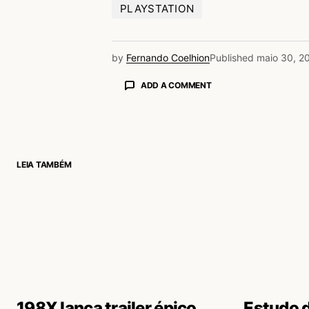
PLAYSTATION
by
Fernando Coelhion
Published
maio 30, 2
ADD A COMMENT
login
LEIA TAMBÉM
198X lança trailer épico
Estudo 