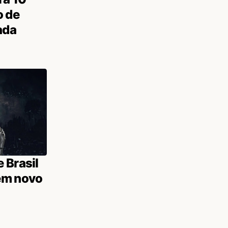
o de
ada
 Brasil
em novo