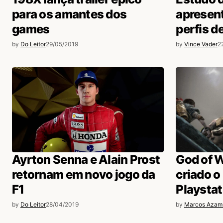
para os amantes dos
apresent
games
perfis d
by
Do Leitor
29/05/2019
by
Vince Vader
2
Ayrton Senna e Alain Prost
God of W
retornam em novo jogo da
criado 
F1
Playstat
by
Do Leitor
28/04/2019
by
Marcos Azam