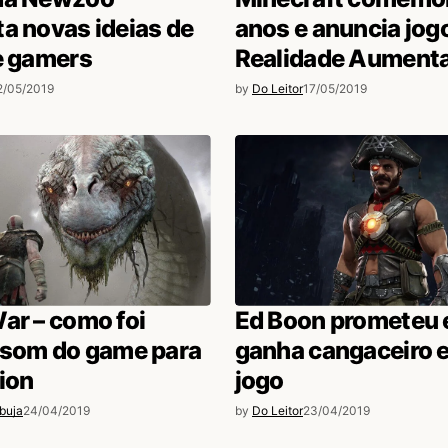
a novas ideias de
anos e anuncia jog
e gamers
Realidade Aument
2/05/2019
by
Do Leitor
17/05/2019
ar – como foi
Ed Boon prometeu e
o som do game para
ganha cangaceiro 
ion
jogo
buja
24/04/2019
by
Do Leitor
23/04/2019