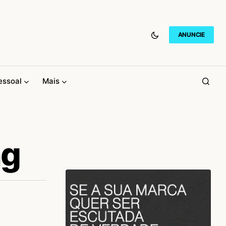
ANUNCIE
essoal
Mais
ng