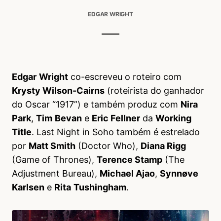
EDGAR WRIGHT
Edgar
Wright
co-escreveu o roteiro com
Krysty Wilson-Cairns
(roteirista do ganhador
do Oscar “1917”) e também produz com
Nira
Park
,
Tim
Bevan
e
Eric Fellner
da
Working
Title
. Last Night in Soho também é estrelado
por
Matt Smith
(Doctor Who),
Diana Rigg
(Game of Thrones),
Terence Stamp
(The
Adjustment Bureau),
Michael Ajao
,
Synnøve
Karlsen
e
Rita
Tushingham
.