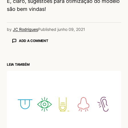
E, claro, sugestões para otimização do modelo
são bem vindas!
by
JC Rodrigues
Published
junho 09, 2021
ADD A COMMENT
LEIA TAMBÉM
login