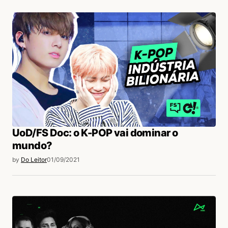
UoD/FS Doc: o K-POP vai dominar o
mundo?
by
Do Leitor
01/09/2021