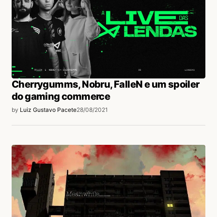
Cherrygumms, Nobru, FalleN e um spoiler
do gaming commerce
by
Luiz Gustavo Pacete
28/08/2021