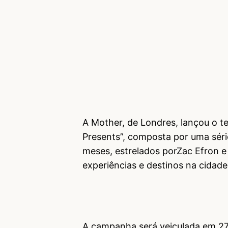
A Mother, de Londres, lançou o t
Presents”, composta por uma séri
meses, estrelados por
Zac Efron e 
experiências e destinos na cidad
A campanha será veiculada em 27 