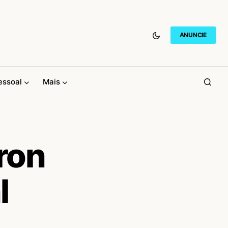
ANUNCIE
essoal
Mais
ron
l