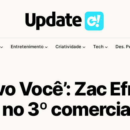
Entretenimento
Criatividade
Tech
Des. P
o Você’: Zac Ef
 no 3º comercia