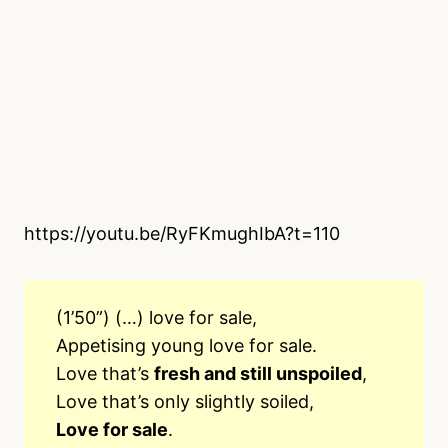
https://youtu.be/RyFKmughIbA?t=110
(1’50”) (…) love for sale,
Appetising young love for sale.
Love that’s
fresh and still unspoiled
,
Love that’s only slightly soiled,
Love for sale
.