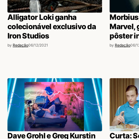
Alligator Loki ganha
Morbius,
colecionável exclusivo da
Marvel, 
Iron Studios
pôster i
by
Redação
06/12/2021
by
Redação
06/1
Dave Grohl e Greg Kurstin
Curta: 