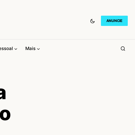
ANUNCIE
essoal
Mais
a
do