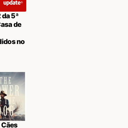
2 da 5ª
Casa de
didos no
s Cães