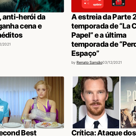
 anti-herói da
A estreia da Parte 
ganha cena e
temporada de “La 
néditos
Papel” e a última
temporada de “Per
2/2021
Espaço”
by
Renato Sansão
03/12/2021
Second Best
Crítica: Ataque do