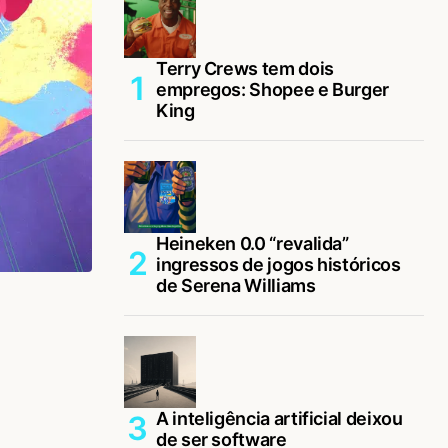
Terry Crews tem dois
empregos: Shopee e Burger
King
Heineken 0.0 “revalida”
ingressos de jogos históricos
de Serena Williams
A inteligência artificial deixou
de ser software