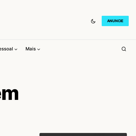
ANUNCIE
essoal
Mais
em