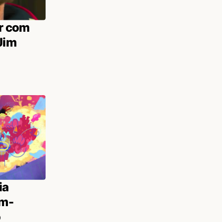
er com
Jim
ia
em-
o