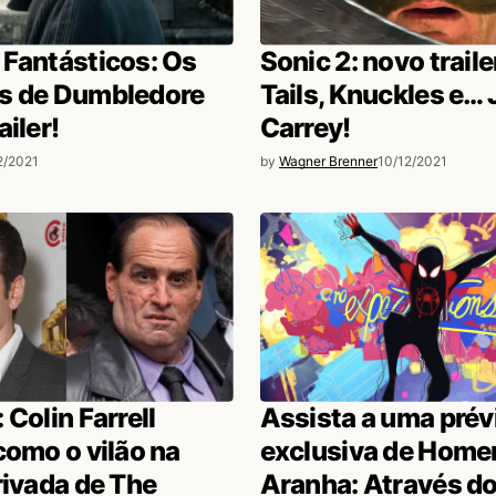
 Fantásticos: Os
Sonic 2: novo trail
s de Dumbledore
Tails, Knuckles e… 
ailer!
Carrey!
2/2021
by
Wagner Brenner
10/12/2021
 Colin Farrell
Assista a uma prév
como o vilão na
exclusiva de Hom
rivada de The
Aranha: Através d