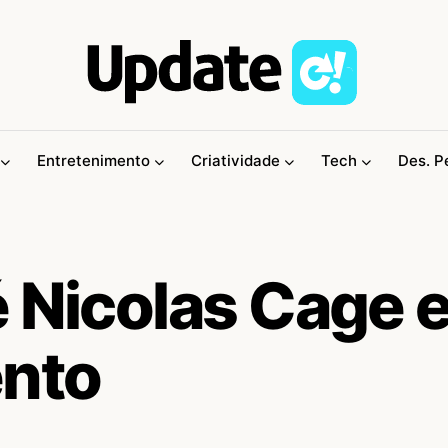
Entretenimento
Criatividade
Tech
Des. P
é Nicolas Cage 
ento