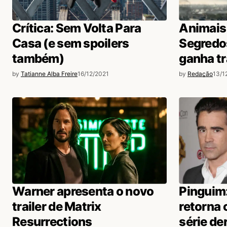
Crítica: Sem Volta Para
Animais
Casa (e sem spoilers
Segredo
também)
ganha tr
by
Tatianne Alba Freire
16/12/2021
by
Redação
13/1
Warner apresenta o novo
Pinguim:
trailer de Matrix
retorna 
Resurrections
série de