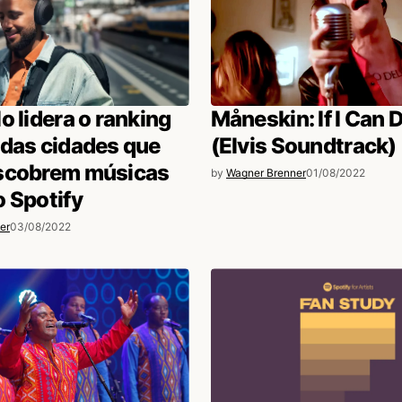
o lidera o ranking
Måneskin: If I Can
 das cidades que
(Elvis Soundtrack)
scobrem músicas
by
Wagner Brenner
01/08/2022
 Spotify
er
03/08/2022