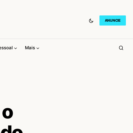
ANUNCIE
essoal
Mais
 o
ado