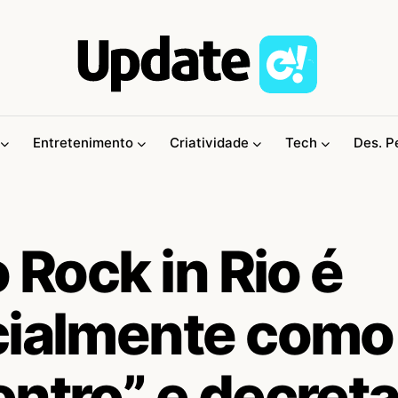
Entretenimento
Criatividade
Tech
Des. P
 Rock in Rio é
cialmente como
ontro” e decret