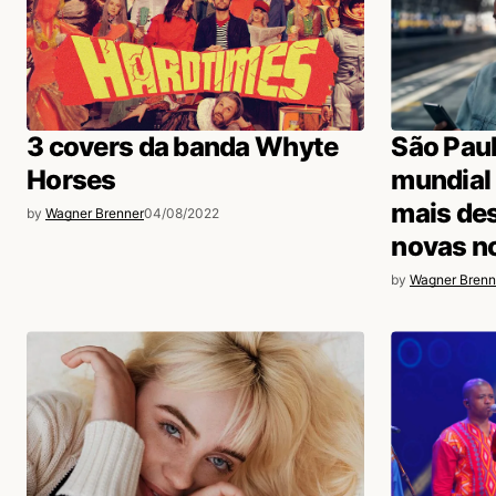
3 covers da banda Whyte
São Paul
Horses
mundial
mais de
by
Wagner Brenner
04/08/2022
novas no
by
Wagner Brenn