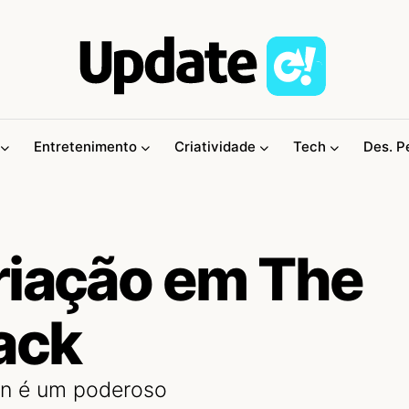
Entretenimento
Criatividade
Tech
Des. P
riação em The
ack
on é um poderoso