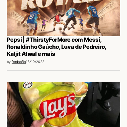
Pepsi | #ThirstyForMore com Messi,
Ronaldinho Gaúcho, Luva de Pedreiro,
Kaljit Atwal e mais
by
Redação
13/10/2022