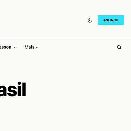
ANUNCIE
essoal
Mais
asil