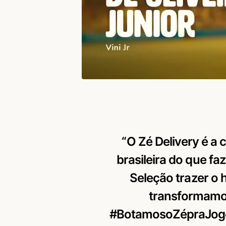
“O Zé Delivery é a 
brasileira do que fa
Seleção trazer o 
transformamos 
#BotamosoZépraJogo.