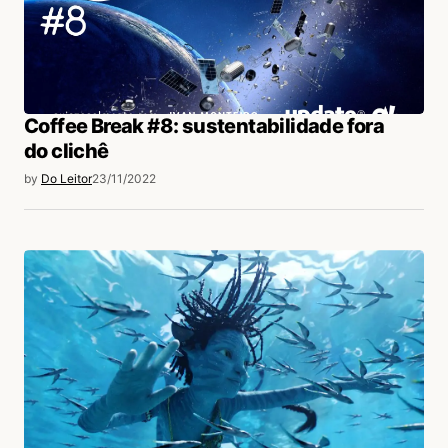
Coffee Break #8: sustentabilidade fora
do clichê
by
Do Leitor
23/11/2022