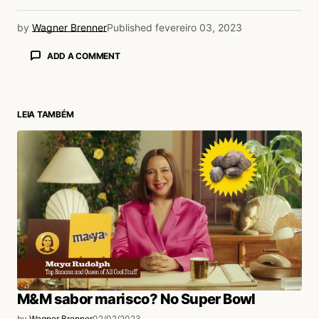
by
Wagner Brenner
Published
fevereiro 03, 2023
ADD A COMMENT
LEIA TAMBÉM
login
M&M sabor marisco? No Super Bowl
by
Wagner Brenner
02/02/2023