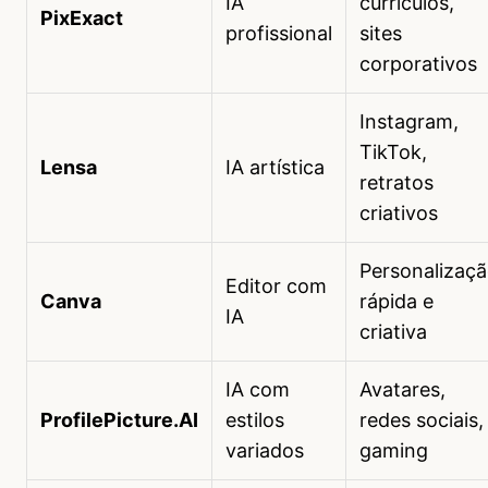
IA
currículos,
PixExact
profissional
sites
corporativos
Instagram,
TikTok,
Lensa
IA artística
retratos
criativos
Personalizaç
Editor com
Canva
rápida e
IA
criativa
IA com
Avatares,
ProfilePicture.AI
estilos
redes sociais,
variados
gaming