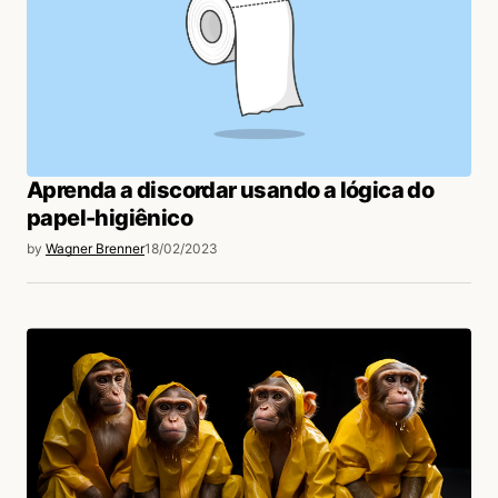
Aprenda a discordar usando a lógica do
papel-higiênico
by
Wagner Brenner
18/02/2023