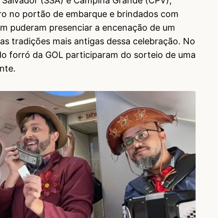
e Salvador (SSA) e Campina Grande (CPV),
ro no portão de embarque e brindados com
bém puderam presenciar a encenação de um
s tradições mais antigas dessa celebração. No
 do forró da GOL participaram do sorteio de uma
nte.