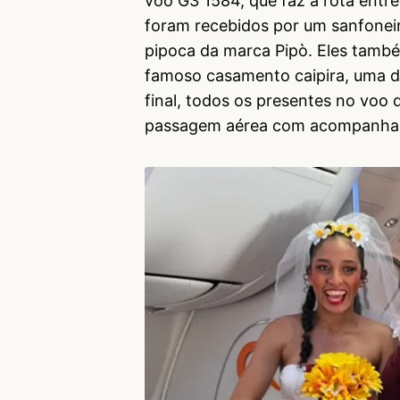
voo G3 1584, que faz a rota entr
foram recebidos por um sanfonei
pipoca da marca Pipò. Eles tam
famoso casamento caipira, uma da
final, todos os presentes no voo
passagem aérea com acompanha