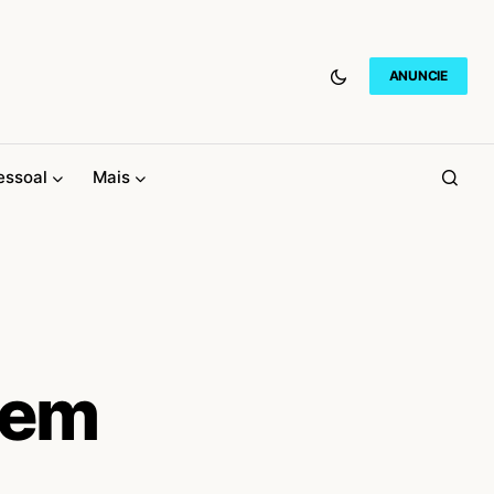
ANUNCIE
essoal
Mais
 em