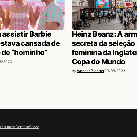
 assistir Barbie
Heinz Beanz: A ar
estava cansada de
secreta da seleção
e de “hominho”
feminina da Inglate
Copa do Mundo
8/2023
by
Wagner Brenner
03/08/2023
t
Anuncie
Contato
Sobre