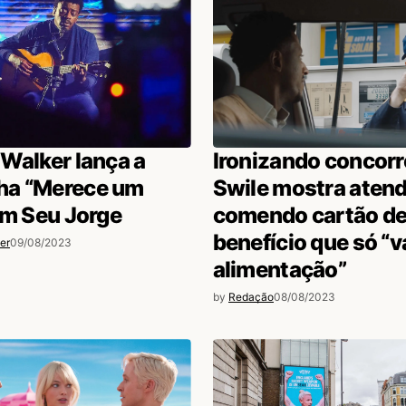
Walker lança a
Ironizando concorr
a “Merece um
Swile mostra aten
om Seu Jorge
comendo cartão d
benefício que só “v
er
09/08/2023
alimentação”
by
Redação
08/08/2023