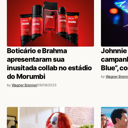
Boticário e Brahma
Johnnie 
apresentaram sua
campanh
inusitada collab no estádio
Blue”, c
do Morumbi
by
Wagner Brenn
by
Wagner Brenner
09/08/2023