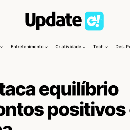
Entretenimento
Criatividade
Tech
Des. P
aca equilíbrio
ontos positivos
ha