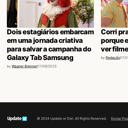
Dois estagiários embarcam
Corri pra
em uma jornada criativa
porque 
para salvar a campanha do
ver film
Galaxy Tab Samsung
by
Redação
07/0
by
Wagner Brenner
07/08/2023
Enviar Pos
© 2024 Update or Die!. All Rights Reserved.