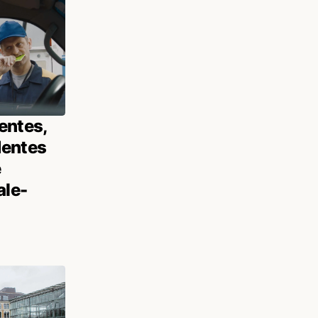
entes,
dentes
e
ale-