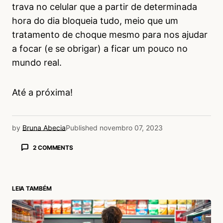
trava no celular que a partir de determinada
hora do dia bloqueia tudo, meio que um
tratamento de choque mesmo para nos ajudar
a focar (e se obrigar) a ficar um pouco no
mundo real.
Até a próxima!
by
Bruna Abecia
Published
novembro 07, 2023
2 COMMENTS
Yumi Mattos
08/11/2023 às 7:17 PM
Queria muito ser menos dependente do celular,
LEIA TAMBÉM
tenho me esforçado muito para usar menos
mas nela loucura do dia dia confesso que é