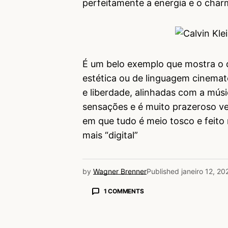
perfeitamente a energia e o char
É um belo exemplo que mostra o 
estética ou de linguagem cinemat
e liberdade, alinhadas com a mús
sensações e é muito prazeroso v
em que tudo é meio tosco e feito
mais “digital”
by
Wagner Brenner
Published
janeiro 12, 20
1 COMMENTS
Carlos Franco
12/01/2024 às 5:02 PM
A melhor e mais charmosa luz de 