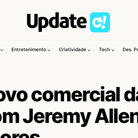
Entretenimento
Criatividade
Tech
Des. P
ovo comercial d
com Jeremy Alle
cores