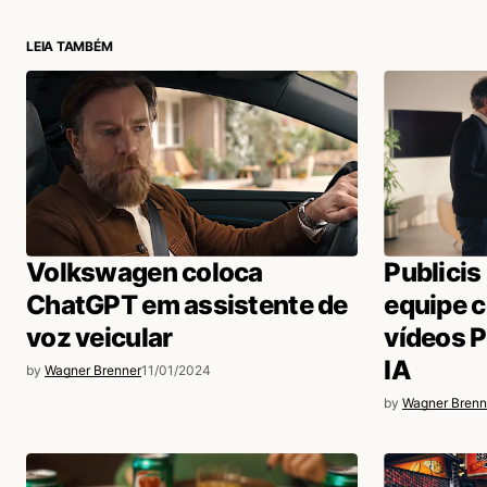
Wagner, dá uma olhada no materia
maravilhosos, em nosso instagr
LEIA TAMBÉM
Acesse para responder
login
Volkswagen coloca
Publicis
ChatGPT em assistente de
equipe c
voz veicular
vídeos P
IA
by
Wagner Brenner
11/01/2024
by
Wagner Brenn