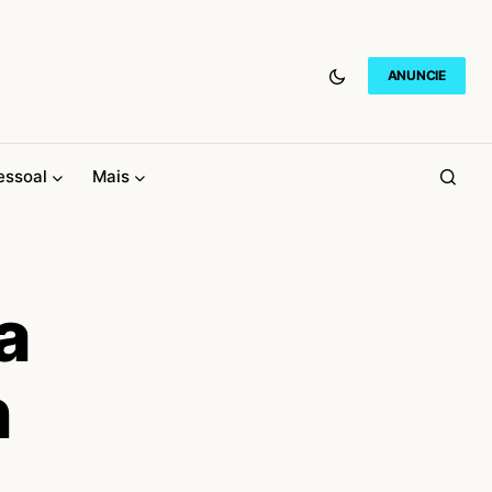
ANUNCIE
essoal
Mais
a
n