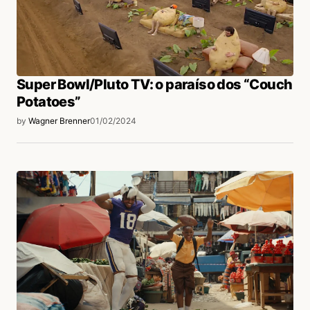
Super Bowl/Pluto TV: o paraíso dos “Couch
Potatoes”
by
Wagner Brenner
01/02/2024