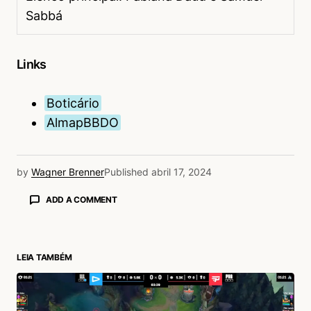
Sabbá
Links
Boticário
AlmapBBDO
by
Wagner Brenner
Published
abril 17, 2024
ADD A COMMENT
LEIA TAMBÉM
login