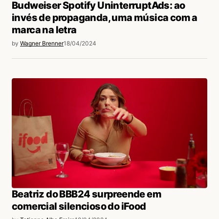
Budweiser Spotify UninterruptAds: ao
invés de propaganda, uma música com a
marca na letra
by
Wagner Brenner
18/04/2024
Beatriz do BBB24 surpreende em
comercial silencioso do iFood