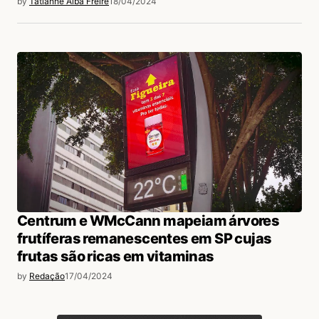
by
Tatianne Alba Freire
18/04/2024
Centrum e WMcCann mapeiam árvores
frutíferas remanescentes em SP cujas
frutas são ricas em vitaminas
by
Redação
17/04/2024