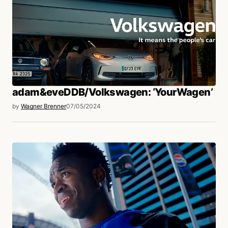
adam&eveDDB/Volkswagen: ‘YourWagen’
by
Wagner Brenner
07/05/2024