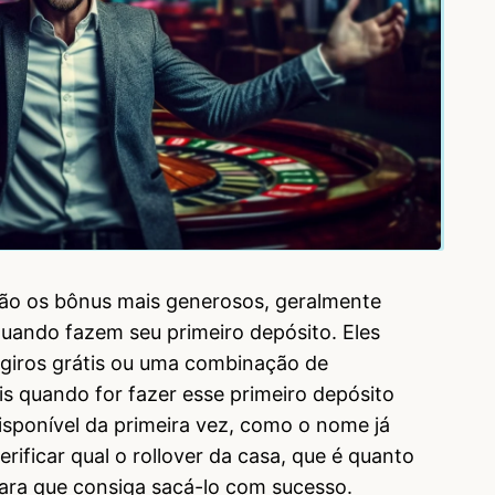
ão os bônus mais generosos, geralmente
uando fazem seu primeiro depósito. Eles
 giros grátis ou uma combinação de
is quando for fazer esse primeiro depósito
isponível da primeira vez, como o nome já
erificar qual o rollover da casa, que é quanto
ara que consiga sacá-lo com sucesso.