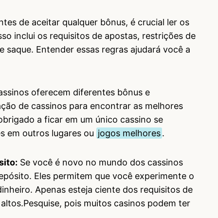
tes de aceitar qualquer bônus, é crucial ler os
o inclui os requisitos de apostas, restrições de
 de saque. Entender essas regras ajudará você a
assinos oferecem diferentes bônus e
ção de cassinos para encontrar as melhores
 obrigado a ficar em um único cassino se
s em outros lugares ou
jogos melhores
.
ito:
Se você é novo no mundo dos cassinos
pósito. Eles permitem que você experimente o
dinheiro. Apenas esteja ciente dos requisitos de
altos.Pesquise, pois muitos casinos podem ter