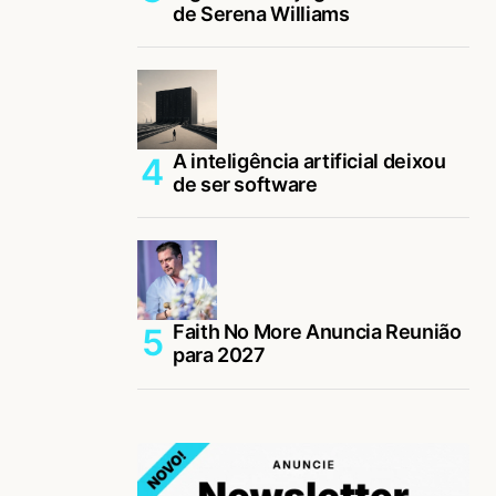
de Serena Williams
A inteligência artificial deixou
de ser software
Faith No More Anuncia Reunião
para 2027