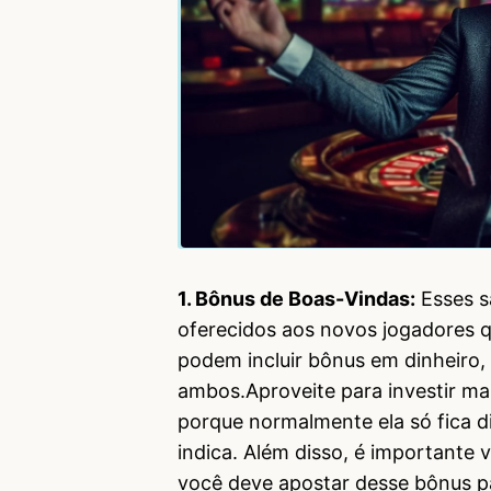
1. Bônus de Boas-Vindas:
Esses s
oferecidos aos novos jogadores q
podem incluir bônus em dinheiro,
ambos.Aproveite para investir ma
porque normalmente ela só fica d
indica. Além disso, é importante v
você deve apostar desse bônus p