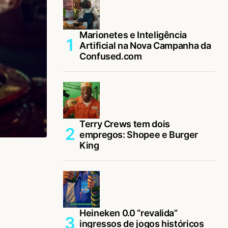
Marionetes e Inteligência
Artificial na Nova Campanha da
Confused.com
Terry Crews tem dois
empregos: Shopee e Burger
King
Heineken 0.0 “revalida”
ingressos de jogos históricos