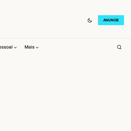
ANUNCIE
essoal
Mais