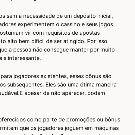
s sem a necessidade de um depósito inicial,
adores experimentem o cassino e seus jogos
costumam vir com requisitos de apostas
o alto bem difícil de ser atingido. Por isso
que a pessoa não consegue manter por muito
is interessante.
 para jogadores existentes, esses bônus são
os subsequentes. Eles são uma ótima maneira
saudável.E apesar de não aparecer, podem
ferecidos como parte de promoções ou bônus
 permitem que os jogadores joguem em máquinas