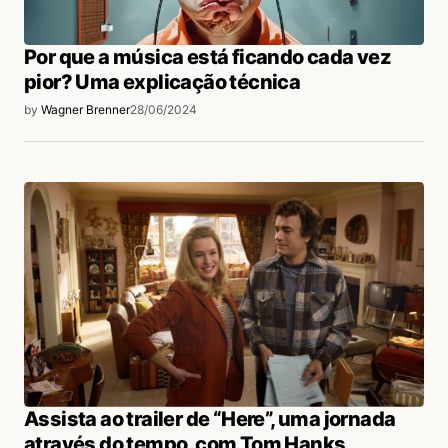
Por que a música está ficando cada vez
pior? Uma explicação técnica
by
Wagner Brenner
28/06/2024
Assista ao trailer de “Here”, uma jornada
através do tempo, com Tom Hanks