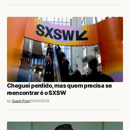
Cheguei perdido, mas quem precisa se
reencontrar é o SXSW
by
Guest Post
20/03/2025