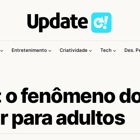
Entretenimento
Criatividade
Tech
Des. P
: o fenômeno d
ir para adultos