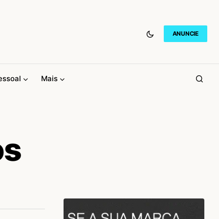
ANUNCIE
essoal
Mais
os