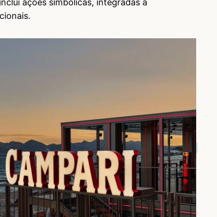
nclui ações simbólicas, integradas a
cionais.