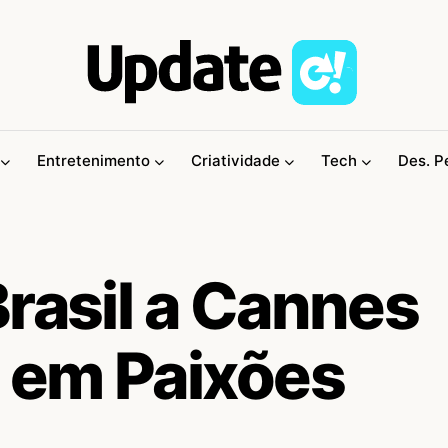
Entretenimento
Criatividade
Tech
Des. P
rasil a Cannes
 em Paixões