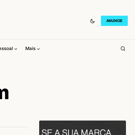
ANUNCIE
essoal
Mais
m