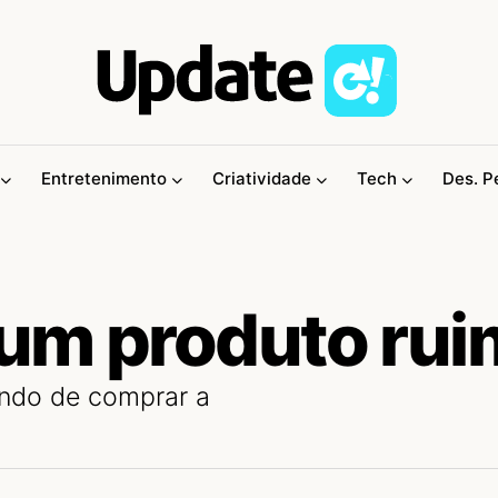
Entretenimento
Criatividade
Tech
Des. P
 um produto rui
ando de comprar a