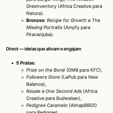
Greenventory
(Africa Creative para
Natura).
Bronzes
:
Recipe for Growth
e
The
Missing Portraits
(Ampfy para
Piracanjuba).
Direct — ideias que ativam e engajam
5 Pratas
:
Prize on the Boné
(DM9 para KFC),
Followers Store
(LePub para New
Balance),
Resale
e
One Second Ads
(Africa
Creative para Budweiser),
Pedigree Caramelo
(AlmapBBDO
para Pedigree).