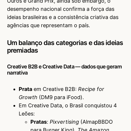
Ouros e Grand Prix, ainda sob embargo, o
desempenho nacional confirma a força das
ideias brasileiras e a consistência criativa das
agências que representam o país.
Um balanço das categorias e das ideias
premiadas
Creative B2B e Creative Data — dados que geram
narrativa
Prata
em Creative B2B:
Recipe for
Growth
(DM9 para iFood).
Em Creative Data, o Brasil conquistou 4
Leões:
Pratas
:
Pixvertising
(AlmapBBDO
para Burger King),
The Amazon