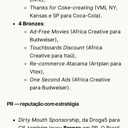
Thanks for Coke-creating
(VML NY,
Kansas e SP para Coca-Cola).
4 Bronzes
:
Ad-Free Movies
(Africa Creative para
Budweiser),
Touchboards Discount
(Africa
Creative para Itaú),
Re-commerce Atacama
(Artplan para
Vtex),
One Second Ads
(Africa Creative
para Budweiser).
PR — reputação com estratégia
Dirty Mouth Sponsorship
, da Droga5 para
Cif, também levou
Bronze
em PR. O Brasil