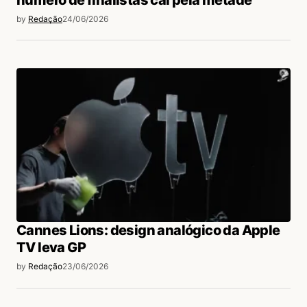
número de finalistas cai pela metade
by
Redação
24/06/2026
Cannes Lions: design analógico da Apple
TV leva GP
by
Redação
23/06/2026