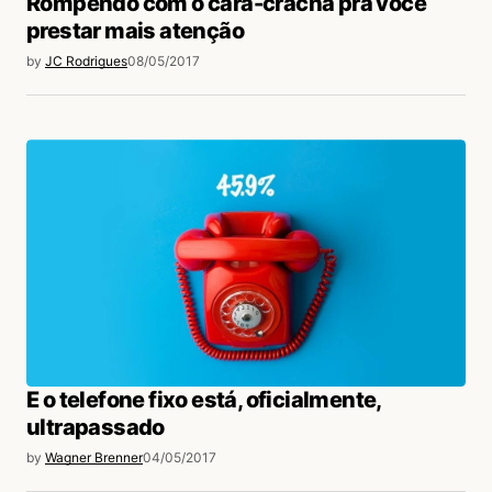
Rompendo com o cara-crachá pra você
prestar mais atenção
by
JC Rodrigues
08/05/2017
E o telefone fixo está, oficialmente,
ultrapassado
by
Wagner Brenner
04/05/2017