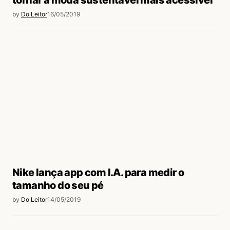
tornar a moda sustentável mais acessível
by
Do Leitor
16/05/2019
Nike lança app com I.A. para medir o
tamanho do seu pé
by
Do Leitor
14/05/2019