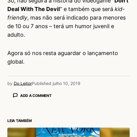
30, não seguirá a história do videogame “
Don’t
Deal With The Devil
” e também que será
kid-
friendly
, mas não será indicado para menores
de 10 ou 7 anos – terá um humor juvenil e
adulto.
Agora só nos resta aguardar o lançamento
global.
by
Do Leitor
Published
julho 10, 2019
ADD A COMMENT
LEIA TAMBÉM
login