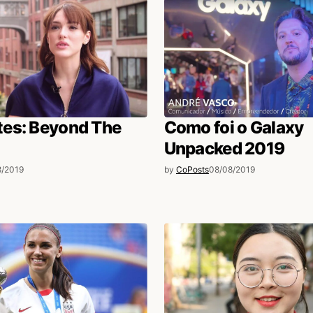
es: Beyond The
Como foi o Galaxy
Unpacked 2019
8/2019
by
CoPosts
08/08/2019