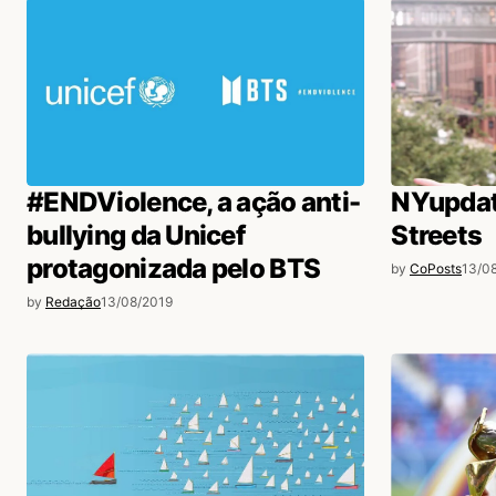
#ENDViolence, a ação anti-
NYupdat
bullying da Unicef
Streets
protagonizada pelo BTS
by
CoPosts
13/0
by
Redação
13/08/2019