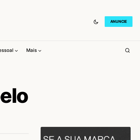
ANUNCIE
essoal
Mais
elo