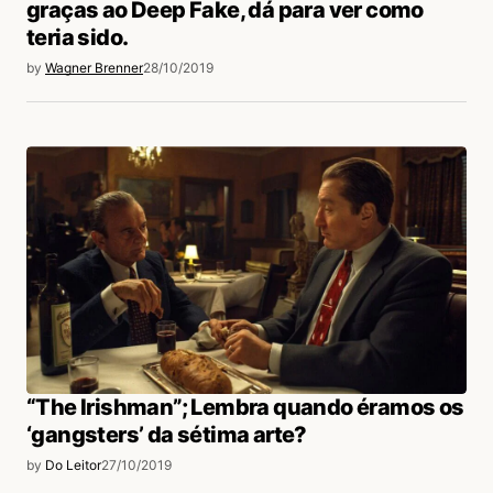
graças ao Deep Fake, dá para ver como
teria sido.
by
Wagner Brenner
28/10/2019
“The Irishman”; Lembra quando éramos os
‘gangsters’ da sétima arte?
by
Do Leitor
27/10/2019