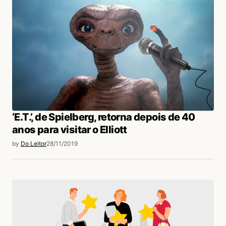
e caiu de cara no chão!
Acesse para responder
login
‘E.T.’, de Spielberg, retorna depois de 40
anos para visitar o Elliott
by
Do Leitor
28/11/2019