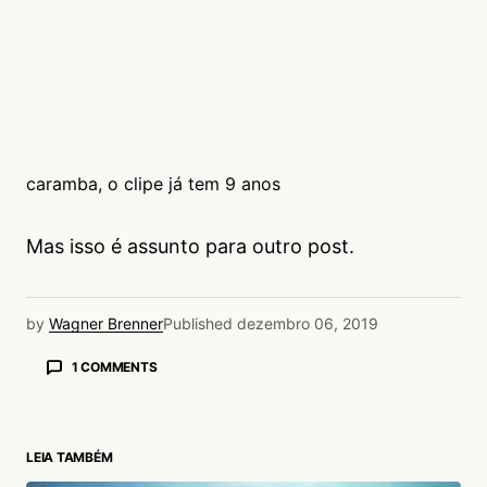
caramba, o clipe já tem 9 anos
Mas isso é assunto para outro post.
by
Wagner Brenner
Published
dezembro 06, 2019
1 COMMENTS
Daniel
06/12/2019 às 6:47 PM
Atire a primeira pedra quem nunca viu um
LEIA TAMBÉM
coleguinha tentando imitar o Michael Jackson