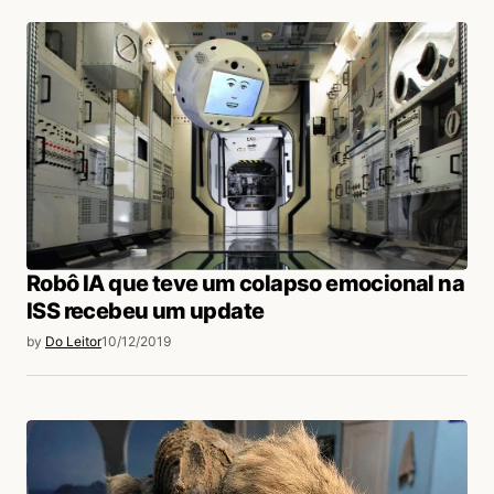
formando uma colônia maior. Este tipo de
organização social é o atributo principal
responsável pelo domínio ecológico dessas
formigas. Sem dúvida temos muitas coisas
para aprender destas formigas, sobre tudo
“não separar”. Embora o cérebro das pessoas
seja incrivelmente maior ao das formigas, tem
pessoas que separam e criam rivalidades por
besteiras como raça, idioma, emprego e até
Robô IA que teve um colapso emocional na
futebol, e mesmo neste blog que sempre achei
ISS recebeu um update
muito inteligente vejo que esse pensamento
by
Do Leitor
10/12/2019
pobre persiste.
Acesse para responder
Prof. Arapiraca