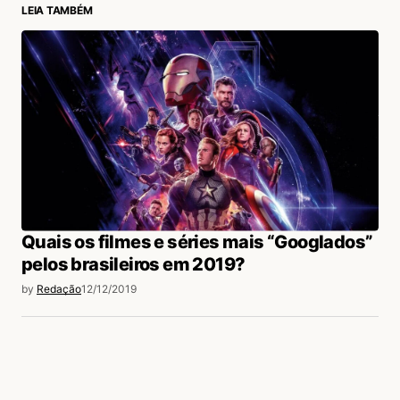
LEIA TAMBÉM
podcast nos storie do Instagram, confesso que
valeu muito a pena ouvir vcs durante 58
minutos aproximados…vcs não tem ideia de
quanto somou pra mim esse podcast, que
conteúdo, parabéns!!!
Gostaria de assistir o vídeo do Ziller no
momento que o cinegrafista anima ele
comentando sobre a mãe ???
Acesse para responder
Quais os filmes e séries mais “Googlados”
pelos brasileiros em 2019?
Gustavo Giglio
by
Redação
12/12/2019
18/12/2019 às 3:47 PM
Que bom ler isso, Marcelo!
Valeu ?
Acesse para responder