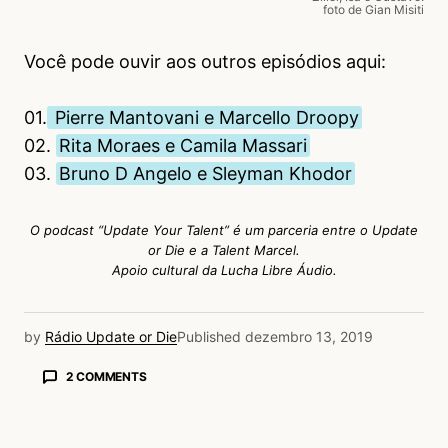
foto de Gian Misiti
Você pode ouvir aos outros episódios aqui:
01.
Pierre Mantovani e Marcello Droopy
02.
Rita Moraes e Camila Massari
03.
Bruno D Angelo e Sleyman Khodor
O podcast “Update Your Talent” é um parceria entre o Update
or Die e a Talent Marcel.
Apoio cultural da Lucha Libre Áudio.
by
Rádio Update or Die
Published
dezembro 13, 2019
2 COMMENTS
Marcelo
15/12/2019 às 3:08 PM
Boa tarde a todos, por acaso acessei o