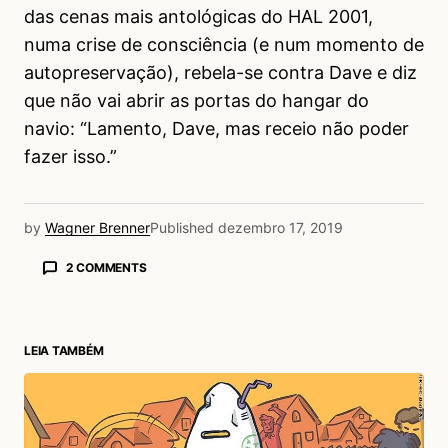
das cenas mais antológicas do HAL 2001,
numa crise de consciência (e num momento de
autopreservação), rebela-se contra Dave e diz
que não vai abrir as portas do hangar do
navio: “Lamento, Dave, mas receio não poder
fazer isso.”
by
Wagner Brenner
Published
dezembro 17, 2019
2 COMMENTS
David Giassi
18/12/2019 às 5:53 PM
O filme é baseado no livro do mesmo nome, e
LEIA TAMBÉM
não em um conto. E o nome HAL foi escolhido
por serem as letras em ordem alfabética
sequenciais as da IBM.