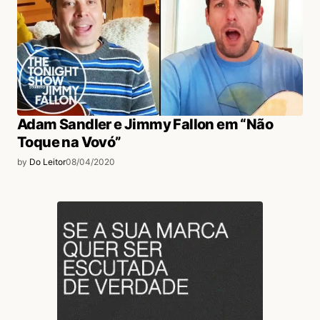
Adam Sandler e Jimmy Fallon em “Não
Toque na Vovó”
by
Do Leitor
08/04/2020