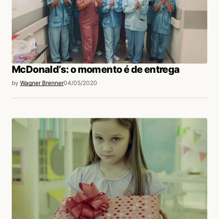
tentei ver o video
15/05/2020 às 11:51 AM
video privado.
Acesse para responder
McDonald’s: o momento é de entrega
by
Wagner Brenner
04/05/2020
Suelen
13/05/2020 às 6:50 PM
Qual o nome da musica que toca no comercial?
Acesse para responder
VALDEMAR
15/05/2020 às 3:01 PM
What a Difference a Day Makes”
interpretada por Betty Johnson