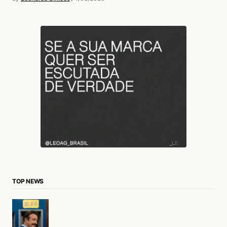
Acesse para responder
Kiki
18/05/2020 às 10:34 PM
YouTube , What a Difference a Day Makes ,
Betty Johnson
Acesse para responder
login
TOP NEWS